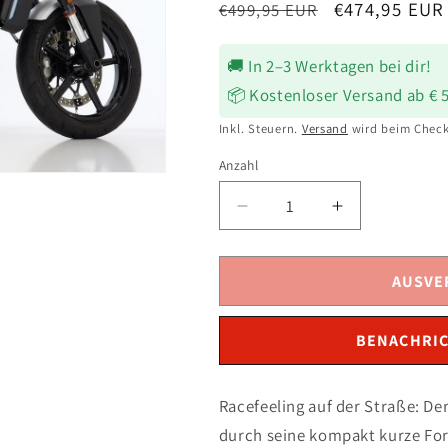
Normaler
Verkaufsprei
€474,95 EUR
€499,95 EUR
Preis
🚚 In 2–3 Werktagen bei dir!
📦 Kostenloser Versand ab € 
Inkl. Steuern.
Versand
wird beim Check
Anzahl
Verringere
Erhöhe
die
die
Menge
Menge
für
für
AUSVE
SHARK
SHARK
Street
Street
BENACHRIC
GP
GP
Auspuff
Auspuff
Carbon
Carbon
Racefeeling auf der Straße: D
passend
passend
durch seine kompakt kurze Fo
für
für