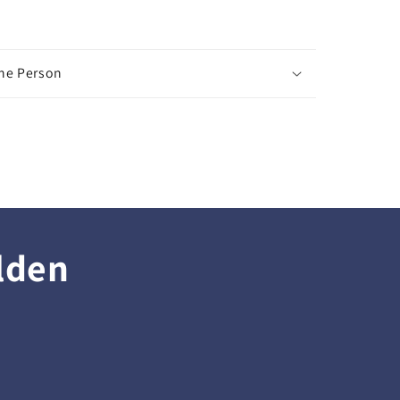
che Person
lden