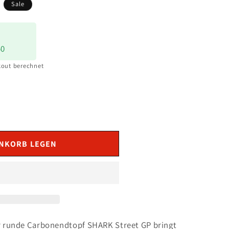
s
Sale
50
out berechnet
ENKORB LEGEN
er runde Carbonendtopf SHARK Street GP bringt