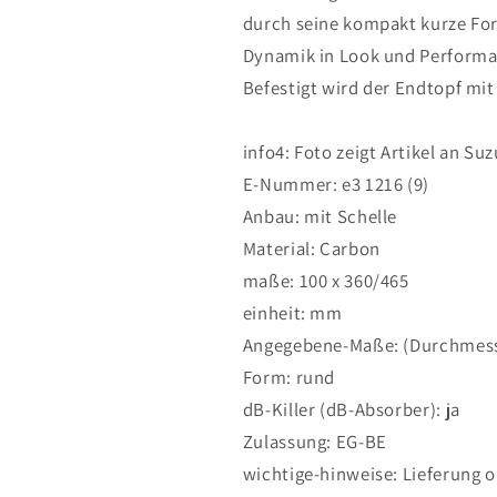
SUZUKI
SUZUKI
durch seine kompakt kurze Fo
GSF
GSF
Dynamik in Look und Performan
1200
1200
Bandit
Bandit
Befestigt wird der Endtopf mi
2006-
2006-
2006
2006
info4: Foto zeigt Artikel an Su
E-Nummer: e3 1216 (9)
Anbau: mit Schelle
Material: Carbon
maße: 100 x 360/465
einheit: mm
Angegebene-Maße: (Durchmess
Form: rund
dB-Killer (dB-Absorber): ja
Zulassung: EG-BE
wichtige-hinweise: Lieferung 