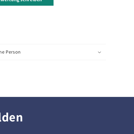
che Person
lden