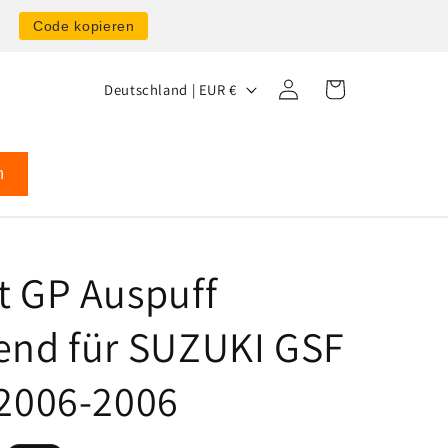
0
Code kopieren
L
Einloggen
Warenkorb
Deutschland | EUR €
a
n
d
n
/
R
e
t GP Auspuff
g
end für SUZUKI GSF
i
o
 2006-2006
n