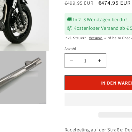
Normaler
Verkaufsprei
€474,95 EUR
€499,95 EUR
Preis
🚚 In 2–3 Werktagen bei dir!
📦 Kostenloser Versand ab € 
Inkl. Steuern.
Versand
wird beim Check
Anzahl
Verringere
Erhöhe
die
die
Menge
Menge
für
für
IN DEN WAR
SHARK
SHARK
Street
Street
GP
GP
Auspuff
Auspuff
Carbon
Carbon
passend
passend
für
für
Racefeeling auf der Straße: D