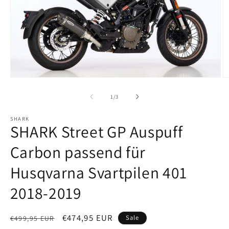
Medien
M
1
2
in
in
von
1
/
3
Modal
M
öffnen
ö
SHARK
SHARK Street GP Auspuff
Carbon passend für
Husqvarna Svartpilen 401
2018-2019
Normaler
Verkaufspreis
€474,95 EUR
Sale
€499,95 EUR