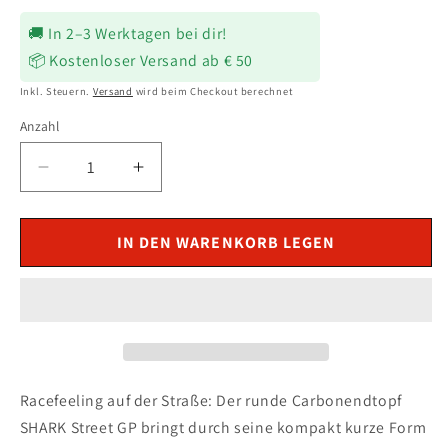
Preis
🚚 In 2–3 Werktagen bei dir!
📦 Kostenloser Versand ab € 50
Inkl. Steuern.
Versand
wird beim Checkout berechnet
Anzahl
Verringere
Erhöhe
die
die
Menge
Menge
für
für
IN DEN WARENKORB LEGEN
SHARK
SHARK
Street
Street
GP
GP
Auspuff
Auspuff
Carbon
Carbon
passend
passend
für
für
Racefeeling auf der Straße: Der runde Carbonendtopf
Husqvarna
Husqvarna
SHARK Street GP bringt durch seine kompakt kurze Form
Svartpilen
Svartpilen