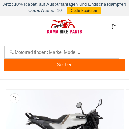
Direkt
Jetzt 10% Rabatt auf Auspuffanlagen und Endschalldämpfer!
zum
Code: Auspuff10
Code kopieren
Inhalt
Warenkorb
Suchen
oduktinformationen
ringen