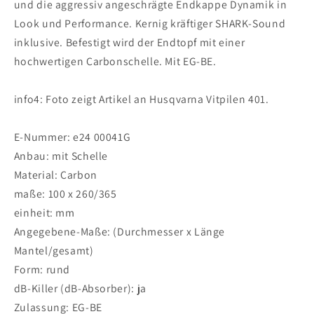
und die aggressiv angeschrägte Endkappe Dynamik in
401
401
Look und Performance. Kernig kräftiger SHARK-Sound
2018-
2018-
2019
2019
inklusive. Befestigt wird der Endtopf mit einer
hochwertigen Carbonschelle. Mit EG-BE.
info4: Foto zeigt Artikel an Husqvarna Vitpilen 401.
E-Nummer: e24 00041G
Anbau: mit Schelle
Material: Carbon
maße: 100 x 260/365
einheit: mm
Angegebene-Maße: (Durchmesser x Länge
Mantel/gesamt)
Form: rund
dB-Killer (dB-Absorber): ja
Zulassung: EG-BE