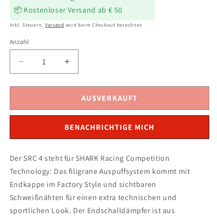
📦 Kostenloser Versand ab € 50
Inkl. Steuern.
Versand
wird beim Checkout berechnet
Anzahl
Verringere
Erhöhe
die
die
Menge
Menge
für
für
AUSVERKAUFT
SHARK
SHARK
SRC
SRC
BENACHRICHTIGE MICH
4
4
Auspuff
Auspuff
Carbon
Carbon
Der SRC 4 steht für SHARK Racing Competition
passend
passend
Technology: Das filigrane Auspuffsystem kommt mit
für
für
Kawasaki
Kawasaki
Endkappe im Factory Style und sichtbaren
Ninja
Ninja
Schweißnähten für einen extra technischen und
1000
1000
sportlichen Look. Der Endschalldämpfer ist aus
SX
SX