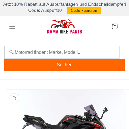
Direkt
Jetzt 10% Rabatt auf Auspuffanlagen und Endschalldämpfer!
zum
Code: Auspuff10
Code kopieren
Inhalt
Warenkorb
Suchen
oduktinformationen
ringen