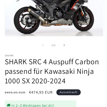
Medien
M
1
2
in
in
von
1
/
3
Modal
M
öffnen
ö
SHARK
SHARK SRC 4 Auspuff Carbon
passend für Kawasaki Ninja
1000 SX 2020-2024
Normaler
Verkaufspreis
€474,95 EUR
Ausverkauft
€499,95 EUR
Preis
🚚 In 2–3 Werktagen bei dir!