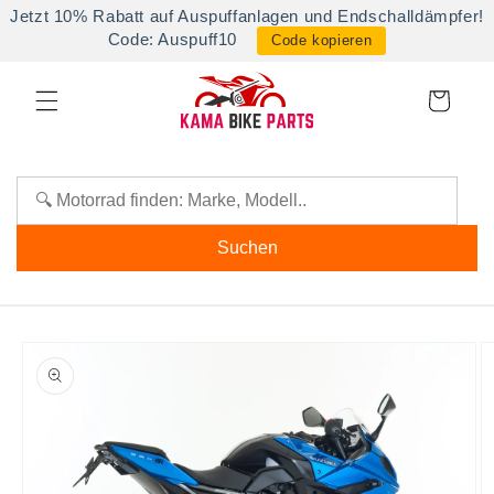
Direkt
Jetzt 10% Rabatt auf Auspuffanlagen und Endschalldämpfer!
zum
Code: Auspuff10
Code kopieren
Inhalt
Warenkorb
Suchen
oduktinformationen
ringen