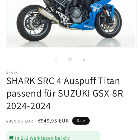
Medien
M
1
2
in
in
von
1
/
3
Modal
M
öffnen
ö
SHARK
SHARK SRC 4 Auspuff Titan
passend für SUZUKI GSX-8R
2024-2024
Normaler
Verkaufspreis
€949,95 EUR
Sale
€999,95 EUR
Preis
🚚 In 2–3 Werktagen bei dir!