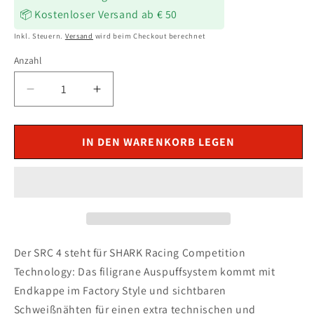
📦 Kostenloser Versand ab € 50
Inkl. Steuern.
Versand
wird beim Checkout berechnet
Anzahl
Verringere
Erhöhe
die
die
Menge
Menge
für
für
IN DEN WARENKORB LEGEN
SHARK
SHARK
SRC
SRC
4
4
Auspuff
Auspuff
Titan
Titan
passend
passend
für
für
Der SRC 4 steht für SHARK Racing Competition
SUZUKI
SUZUKI
Technology: Das filigrane Auspuffsystem kommt mit
GSX-
GSX-
Endkappe im Factory Style und sichtbaren
8R
8R
Schweißnähten für einen extra technischen und
2024-
2024-