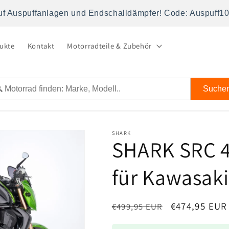
uf Auspuffanlagen und Endschalldämpfer! Code: Auspuff1
dukte
Kontakt
Motorradteile & Zubehör
Suche
SHARK
SHARK SRC 4
für Kawasak
Normaler
Verkaufsprei
€474,95 EUR
€499,95 EUR
Preis