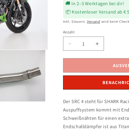
🚚 In 2–3 Werktagen bei dir!
📦 Kostenloser Versand ab € 
Inkl. Steuern.
Versand
wird beim Check
Anzahl
Verringere
Erhöhe
die
die
Menge
Menge
für
für
AUSVE
SHARK
SHARK
SRC
SRC
BENACHRIC
4
4
Auspuff
Auspuff
passend
passend
Der SRC 4 steht für SHARK Rac
für
für
Auspuffsystem kommt mit Endk
Kawasaki
Kawasaki
Z750R
Z750R
Schweißnähten für einen extra
2011-
2011-
Endschalldämpfer ist aus Titan
2012
2012