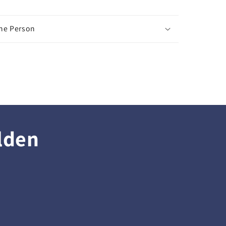
che Person
lden