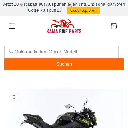
Direkt
Jetzt 10% Rabatt auf Auspuffanlagen und Endschalldämpfer!
zum
Code: Auspuff10
Code kopieren
Inhalt
Warenkorb
Suchen
oduktinformationen
ringen