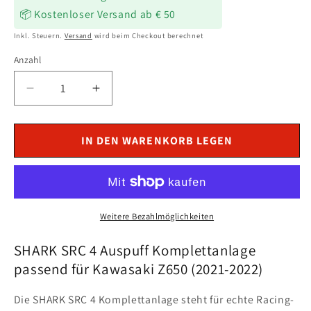
📦 Kostenloser Versand ab € 50
Inkl. Steuern.
Versand
wird beim Checkout berechnet
Anzahl
Verringere
Erhöhe
die
die
Menge
Menge
für
für
IN DEN WARENKORB LEGEN
SHARK
SHARK
SRC
SRC
4
4
Auspuff
Auspuff
Titan
Titan
Weitere Bezahlmöglichkeiten
passend
passend
für
für
SHARK SRC 4 Auspuff Komplettanlage
Kawasaki
Kawasaki
passend für Kawasaki Z650 (2021-2022)
Z650
Z650
2021-
2021-
Die SHARK SRC 4 Komplettanlage steht für echte Racing-
2022
2022