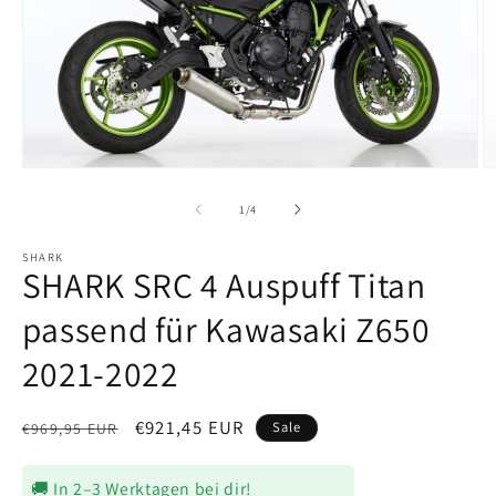
Medien
M
1
2
in
in
von
1
/
4
Modal
M
öffnen
ö
SHARK
SHARK SRC 4 Auspuff Titan
passend für Kawasaki Z650
2021-2022
Normaler
Verkaufspreis
€921,45 EUR
Sale
€969,95 EUR
Preis
🚚 In 2–3 Werktagen bei dir!