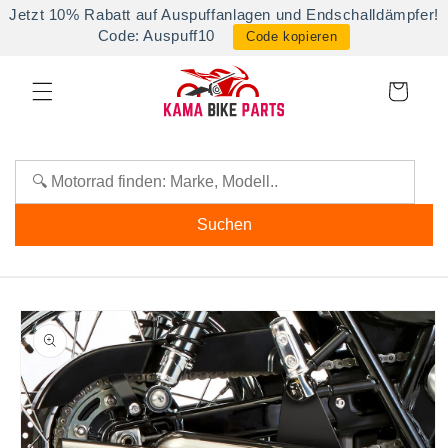
Direkt
Jetzt 10% Rabatt auf Auspuffanlagen und Endschalldämpfer!
zum
Code: Auspuff10
Code kopieren
Inhalt
Warenkorb
Suchen
oduktinformationen
ringen