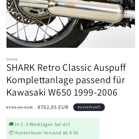
Medien
1
in
SHARK
SHARK Retro Classic Auspuff
Modal
öffnen
Komplettanlage passend für
Kawasaki W650 1999-2006
Normaler
Verkaufspreis
€702,95 EUR
Ausverkauft
€739,95 EUR
Preis
🚚 In 2–3 Werktagen bei dir!
📦 Kostenloser Versand ab € 50