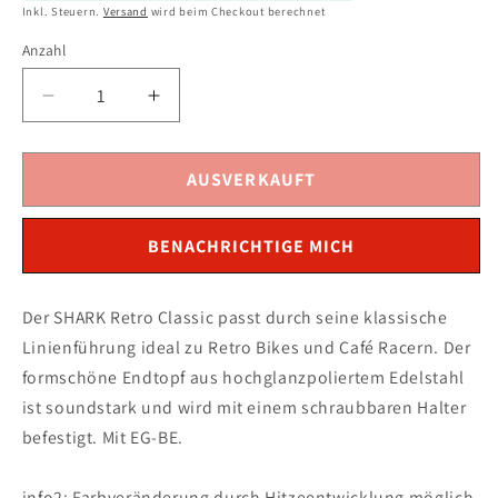
Inkl. Steuern.
Versand
wird beim Checkout berechnet
Anzahl
Verringere
Erhöhe
die
die
Menge
Menge
für
für
AUSVERKAUFT
SHARK
SHARK
Retro
Retro
BENACHRICHTIGE MICH
Classic
Classic
Auspuff
Auspuff
Komplettanlage
Komplettanlage
Der SHARK Retro Classic passt durch seine klassische
passend
passend
Linienführung ideal zu Retro Bikes und Café Racern. Der
für
für
Kawasaki
Kawasaki
formschöne Endtopf aus hochglanzpoliertem Edelstahl
W650
W650
ist soundstark und wird mit einem schraubbaren Halter
1999-
1999-
befestigt. Mit EG-BE.
2006
2006
info2: Farbveränderung durch Hitzeentwicklung möglich.