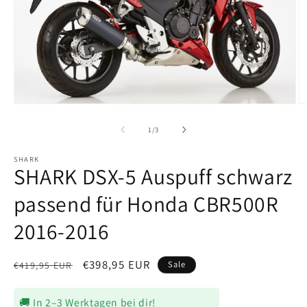
Medien
M
1
2
in
in
von
1
/
3
Modal
M
öffnen
ö
SHARK
SHARK DSX-5 Auspuff schwarz
passend für Honda CBR500R
2016-2016
Normaler
Verkaufspreis
€398,95 EUR
Sale
€419,95 EUR
Preis
🚚 In 2–3 Werktagen bei dir!