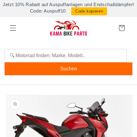
Direkt
Jetzt 10% Rabatt auf Auspuffanlagen und Endschalldämpfer!
zum
Code: Auspuff10
Code kopieren
Inhalt
Warenkorb
Suchen
oduktinformationen
ringen