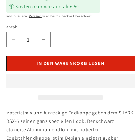
📦 Kostenloser Versand ab € 50
Inkl. Steuern.
Versand
wird beim Checkout berechnet
Anzahl
Verringere
Erhöhe
die
die
Menge
Menge
für
für
IN DEN WARENKORB LEGEN
SHARK
SHARK
DSX-
DSX-
5
5
Auspuff
Auspuff
schwarz
schwarz
passend
passend
für
für
Materialmix und fünfeckige Endkappe geben dem SHARK
Honda
Honda
DSX-5 seinen ganz speziellen Look. Der schwarz
CBR500R
CBR500R
eloxierte Aluminiumendtopf mit polierter
2016-
2016-
Edelstahlendkappe ist im Design einzigartig, aber
2016
2016