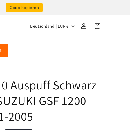
0
Code kopieren
L
Einloggen
Warenkorb
Deutschland | EUR €
a
n
d
n
/
R
e
0 Auspuff Schwarz
g
 SUZUKI GSF 1200
i
o
01-2005
n