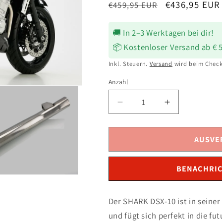
Normaler
Verkaufsprei
€436,95 EUR
€459,95 EUR
Preis
🚚 In 2–3 Werktagen bei dir!
📦 Kostenloser Versand ab € 
Inkl. Steuern.
Versand
wird beim Check
Anzahl
Verringere
Erhöhe
die
die
Menge
Menge
für
für
AUSVE
SHARK
SHARK
DSX-
DSX-
BENACHRIC
10
10
Auspuff
Auspuff
Schwarz
Schwarz
Der SHARK DSX-10 ist in seine
passend
passend
und fügt sich perfekt in die fu
für
für