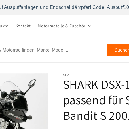
uf Auspuffanlagen und Endschalldämpfer! Code: Auspuff1
dukte
Kontakt
Motorradteile & Zubehör
Suche
SHARK
SHARK DSX-1
passend für
Bandit S 20