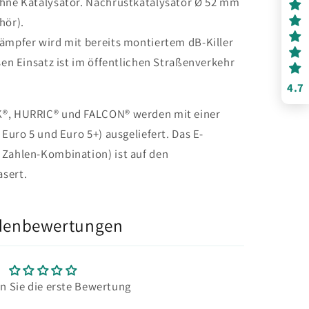
ohne Katalysator. Nachrüstkatalysator Ø 52 mm
hör).
dämpfer wird mit bereits montiertem dB-Killer
esen Einsatz ist im öffentlichen Straßenverkehr
4.7
K®, HURRIC® und FALCON® werden mit einer
 Euro 5 und Euro 5+) ausgeliefert. Das E-
 Zahlen-Kombination) ist auf den
sert.
denbewertungen
n Sie die erste Bewertung