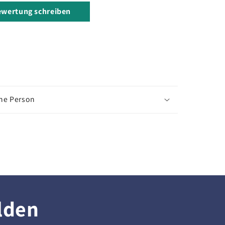
wertung schreiben
che Person
lden