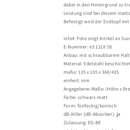
SUZUKI
SUZUKI
dabei in den Hintergrund zu t
GSF
GSF
Leistung sind bei diesem matt
1200
1200
Befestigt wird der Endtopf mi
Bandit
Bandit
S
S
2001-
2001-
info4: Foto zeigt Artikel an Su
2005
2005
E-Nummer: e3 1218 (9)
Anbau: mit schraubbarem Halt
Material: Edelstahl beschichte
maße: 135 x 105 x 360/435
einheit: mm
Angegebene-Maße: (Höhe x Bre
Farbe: schwarz-matt
Form: fünfeckig/konisch
dB-Killer (dB-Absorber): ja
Zulassung: EG-BE