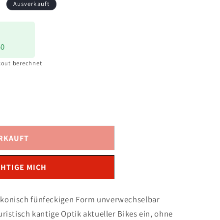
s
Ausverkauft
50
out berechnet
RKAUFT
HTIGE MICH
r konisch fünfeckigen Form unverwechselbar
turistisch kantige Optik aktueller Bikes ein, ohne