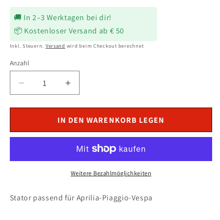
Preis
🚚 In 2–3 Werktagen bei dir!
📦 Kostenloser Versand ab € 50
Inkl. Steuern.
Versand
wird beim Checkout berechnet
Anzahl
Verringere
Erhöhe
die
die
Menge
Menge
für
für
IN DEN WARENKORB LEGEN
Lichtmaschine
Lichtmaschine
Stator
Stator
passend
passend
für
für
Piaggio
Piaggio
Weitere Bezahlmöglichkeiten
X8
X8
200
200
Stator passend für Aprilia-Piaggio-Vespa
2004-
2004-
2005
2005