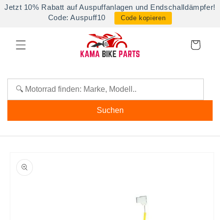
Direkt
Jetzt 10% Rabatt auf Auspuffanlagen und Endschalldämpfer!
zum
Code: Auspuff10
Code kopieren
Inhalt
Warenkorb
Suchen
oduktinformationen
ringen