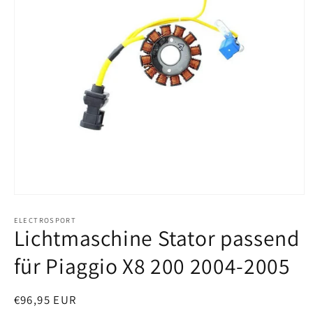
Medien
1
in
ELECTROSPORT
Lichtmaschine Stator passend
Modal
öffnen
für Piaggio X8 200 2004-2005
Normaler
€96,95 EUR