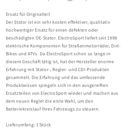
ie
ie
2012-
2012-
Ersatz für Originalteil
2013
2013
Der Stator ist ein sehr kosten effektiver, qualitativ
hochwertiger Ersatz für einen defekten oder
beschädigten OE-Stator. ElectroSport liefert seit 1998
elektrische Komponenten für Straßenmotorräder, Dirt-
Bikes und ATVs. Da ElectroSport schon so lange in
diesem Geschäft tätig ist, hat der Hersteller enorme
Erfahrung mit Stator-, Regler- und CDI-Produkten
gesammelt. Die Erfahrung und das umfassende
Produktwissen spiegeln sich in den ausgereiften
Ersatzteilen von ElectroSport wieder und machen aus
dem neuen Regler die erste Wahl, um den
Batteriekreislauf Ihres Fahrzeugs zu steuern.
Lieferumfang: 1 Stück