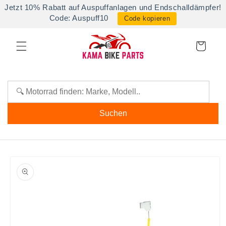
Direkt
Jetzt 10% Rabatt auf Auspuffanlagen und Endschalldämpfer!
zum
Code: Auspuff10
Code kopieren
Inhalt
Warenkorb
Suchen
oduktinformationen
ringen