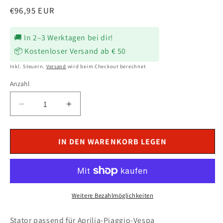
Normaler
€96,95 EUR
Preis
🚚 In 2–3 Werktagen bei dir!
📦 Kostenloser Versand ab € 50
Inkl. Steuern.
Versand
wird beim Checkout berechnet
Anzahl
Verringere
Erhöhe
die
die
Menge
Menge
für
für
IN DEN WARENKORB LEGEN
Lichtmaschine
Lichtmaschine
Stator
Stator
passend
passend
für
für
Aprilia
Aprilia
Weitere Bezahlmöglichkeiten
Atlantic
Atlantic
125
125
Stator passend für Aprilia-Piaggio-Vespa