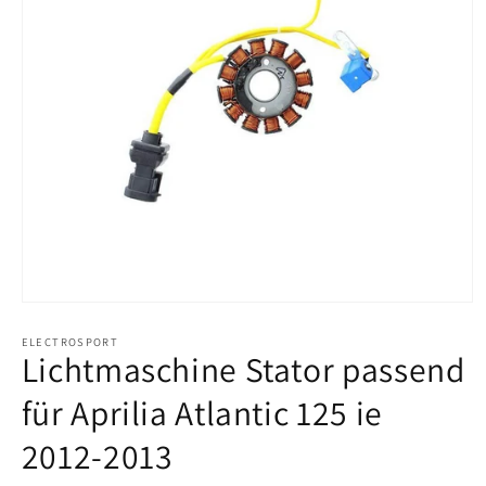
Medien
1
in
ELECTROSPORT
Lichtmaschine Stator passend
Modal
öffnen
für Aprilia Atlantic 125 ie
2012-2013