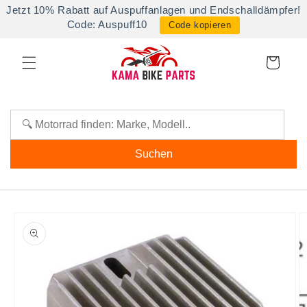
Direkt
Jetzt 10% Rabatt auf Auspuffanlagen und Endschalldämpfer!
zum
Code: Auspuff10
Code kopieren
Inhalt
Warenkorb
Suchen
oduktinformationen
ringen