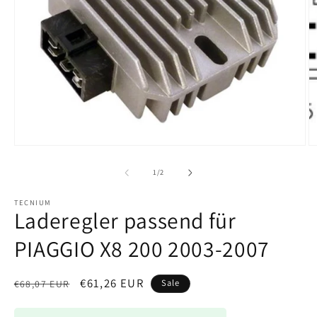
M
2
in
M
ö
Medien
1
in
von
1
/
2
Modal
öffnen
TECNIUM
Laderegler passend für
PIAGGIO X8 200 2003-2007
Normaler
Verkaufspreis
€61,26 EUR
Sale
€68,07 EUR
Preis