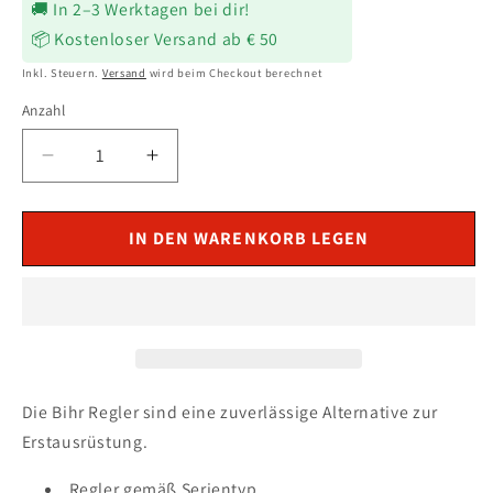
🚚 In 2–3 Werktagen bei dir!
📦 Kostenloser Versand ab € 50
Inkl. Steuern.
Versand
wird beim Checkout berechnet
Anzahl
Verringere
Erhöhe
die
die
Menge
Menge
für
für
IN DEN WARENKORB LEGEN
Laderegler
Laderegler
passend
passend
für
für
PIAGGIO
PIAGGIO
X8
X8
200
200
2003-
2003-
Die Bihr Regler sind eine zuverlässige Alternative zur
2007
2007
Erstausrüstung.
Regler gemäß Serientyp