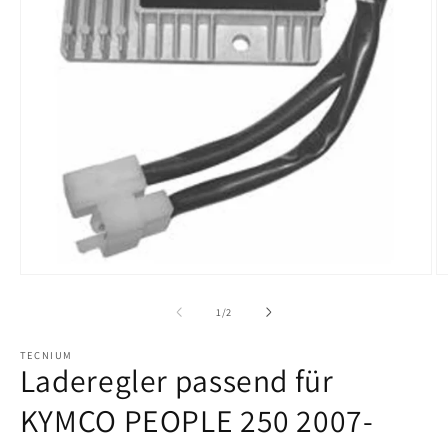
M
2
in
M
ö
Medien
1
in
von
1
/
2
Modal
öffnen
TECNIUM
Laderegler passend für
KYMCO PEOPLE 250 2007-