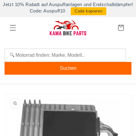
Direkt
Jetzt 10% Rabatt auf Auspuffanlagen und Endschalldämpfer!
zum
Code: Auspuff10
Code kopieren
Inhalt
Warenkorb
Suchen
oduktinformationen
ringen