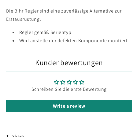
250
250
2007-
2007-
Die Bihr Regler sind eine zuverlässige Alternative zur
2008
2008
Erstausrüstung.
Regler gemäß Serientyp
Wird anstelle der defekten Komponente montiert
Kundenbewertungen
Schreiben Sie die erste Bewertung
Write a review
Share