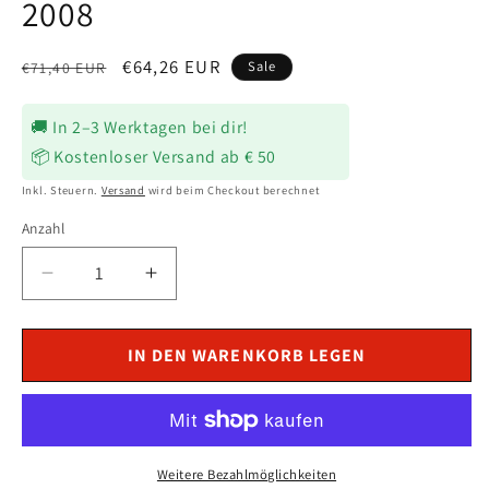
2008
Normaler
Verkaufspreis
€64,26 EUR
Sale
€71,40 EUR
Preis
🚚 In 2–3 Werktagen bei dir!
📦 Kostenloser Versand ab € 50
Inkl. Steuern.
Versand
wird beim Checkout berechnet
Anzahl
Verringere
Erhöhe
die
die
Menge
Menge
für
für
IN DEN WARENKORB LEGEN
Laderegler
Laderegler
passend
passend
für
für
KYMCO
KYMCO
PEOPLE
PEOPLE
Weitere Bezahlmöglichkeiten