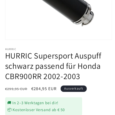
Medien
1
in
HURRIC
HURRIC Supersport Auspuff
Modal
öffnen
schwarz passend für Honda
CBR900RR 2002-2003
Normaler
Verkaufspreis
€284,95 EUR
Ausverkauft
€299,95 EUR
Preis
🚚 In 2–3 Werktagen bei dir!
📦 Kostenloser Versand ab € 50