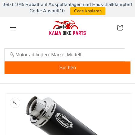
Direkt
Jetzt 10% Rabatt auf Auspuffanlagen und Endschalldämpfer!
zum
Code: Auspuff10
Code kopieren
Inhalt
Warenkorb
Suchen
oduktinformationen
ringen