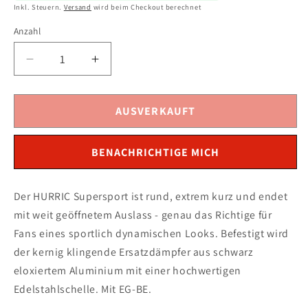
Inkl. Steuern.
Versand
wird beim Checkout berechnet
Anzahl
Verringere
Erhöhe
die
die
Menge
Menge
für
für
AUSVERKAUFT
HURRIC
HURRIC
Supersport
Supersport
BENACHRICHTIGE MICH
Auspuff
Auspuff
schwarz
schwarz
passend
passend
Der HURRIC Supersport ist rund, extrem kurz und endet
für
für
mit weit geöffnetem Auslass - genau das Richtige für
Honda
Honda
CBR900RR
CBR900RR
Fans eines sportlich dynamischen Looks. Befestigt wird
2002-
2002-
der kernig klingende Ersatzdämpfer aus schwarz
2003
2003
eloxiertem Aluminium mit einer hochwertigen
Edelstahlschelle. Mit EG-BE.