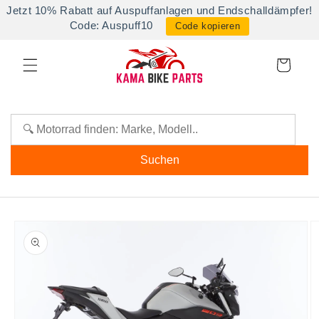
Direkt
Jetzt 10% Rabatt auf Auspuffanlagen und Endschalldämpfer!
zum
Code: Auspuff10
Code kopieren
Inhalt
Warenkorb
Suchen
oduktinformationen
ringen