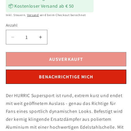
📦 Kostenloser Versand ab € 50
Inkl. Steuern.
Versand
wird beim Checkout berechnet
Anzahl
Verringere
Erhöhe
die
die
Menge
Menge
für
für
AUSVERKAUFT
HURRIC
HURRIC
Supersport
Supersport
BENACHRICHTIGE MICH
Auspuff
Auspuff
silber
silber
passend
passend
Der HURRIC Supersport ist rund, extrem kurz und endet
für
für
mit weit geöffnetem Auslass - genau das Richtige für
Yamaha
Yamaha
MT-
MT-
Fans eines sportlich dynamischen Looks. Befestigt wird
03
03
der kernig klingende Ersatzdämpfer aus poliertem
2016-
2016-
Aluminium mit einer hochwertigen Edelstahlschelle. Mit
2021
2021