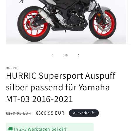
Medien
M
1
2
in
in
von
1
/
5
Modal
M
öffnen
ö
HURRIC
HURRIC Supersport Auspuff
silber passend für Yamaha
MT-03 2016-2021
Normaler
Verkaufspreis
€360,95 EUR
Ausverkauft
€379,95 EUR
Preis
🚚 In 2–3 Werktagen bei dir!