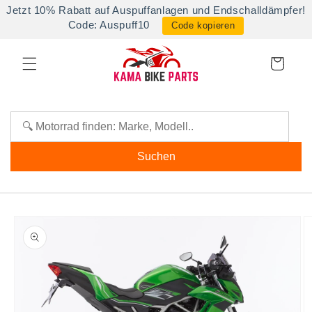
Direkt
Jetzt 10% Rabatt auf Auspuffanlagen und Endschalldämpfer!
zum
Code: Auspuff10
Code kopieren
Inhalt
Warenkorb
Suchen
oduktinformationen
ringen