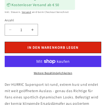
📦 Kostenloser Versand ab € 50
Inkl. Steuern.
Versand
wird beim Checkout berechnet
Anzahl
Verringere
Erhöhe
die
die
Menge
Menge
für
für
IN DEN WARENKORB LEGEN
HURRIC
HURRIC
Supersport
Supersport
Auspuff
Auspuff
silber
silber
passend
passend
Weitere Bezahlmöglichkeiten
für
für
Kawasaki
Kawasaki
Der HURRIC Supersport ist rund, extrem kurz und endet
Z125
Z125
mit weit geöffnetem Auslass - genau das Richtige für
2019-
2019-
Fans eines sportlich dynamischen Looks. Befestigt wird
2026
2026
der kernig klingende Ersatzdämpfer aus poliertem