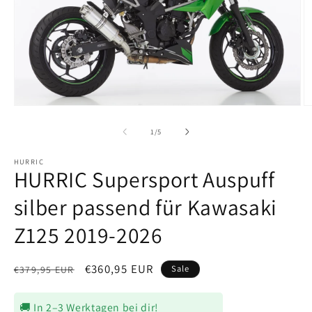
Medien
M
1
2
in
in
von
1
/
5
Modal
M
öffnen
ö
HURRIC
HURRIC Supersport Auspuff
silber passend für Kawasaki
Z125 2019-2026
Normaler
Verkaufspreis
€360,95 EUR
Sale
€379,95 EUR
Preis
🚚 In 2–3 Werktagen bei dir!