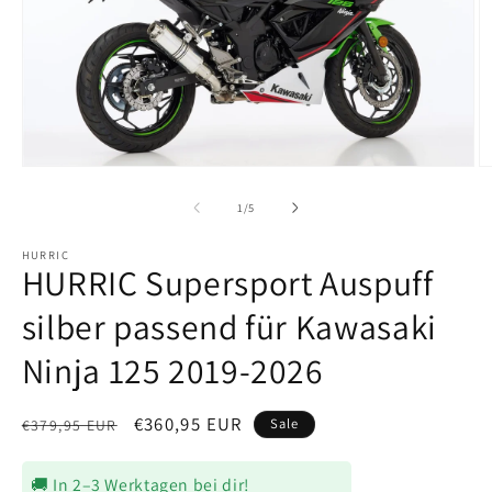
Medien
M
1
2
in
in
von
1
/
5
Modal
M
öffnen
ö
HURRIC
HURRIC Supersport Auspuff
silber passend für Kawasaki
Ninja 125 2019-2026
Normaler
Verkaufspreis
€360,95 EUR
Sale
€379,95 EUR
Preis
🚚 In 2–3 Werktagen bei dir!