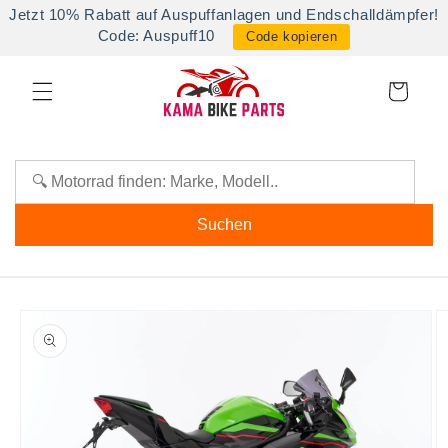
Direkt
Jetzt 10% Rabatt auf Auspuffanlagen und Endschalldämpfer!
zum
Code: Auspuff10
Code kopieren
Inhalt
Warenkorb
Suchen
oduktinformationen
ringen