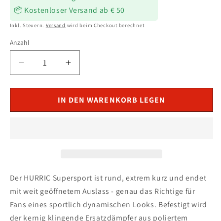
📦 Kostenloser Versand ab € 50
Inkl. Steuern.
Versand
wird beim Checkout berechnet
Anzahl
Verringere
Erhöhe
die
die
Menge
Menge
für
für
IN DEN WARENKORB LEGEN
HURRIC
HURRIC
Supersport
Supersport
Auspuff
Auspuff
silber
silber
passend
passend
für
für
Kawasaki
Kawasaki
Der HURRIC Supersport ist rund, extrem kurz und endet
Ninja
Ninja
mit weit geöffnetem Auslass - genau das Richtige für
125
125
Fans eines sportlich dynamischen Looks. Befestigt wird
2019-
2019-
der kernig klingende Ersatzdämpfer aus poliertem
2026
2026