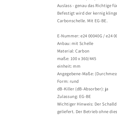
MT-
MT-
Auslass - genau das Richtige f
125
125
Befestigt wird der kernig kli
2021-
2021-
2024
2024
Carbonschelle. Mit EG-BE.
E-Nummer: e24 00040G / e24 0
Anbau: mit Schelle
Material: Carbon
maße: 100 x 360/445
einheit: mm
Angegebene-Maße: (Durchmess
Form: rund
dB-Killer (dB-Absorber): ja
Zulassung: EG-BE
Wichtiger Hinweis: Der Schall
geliefert. Der Betrieb ohne di