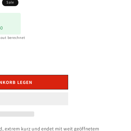
s
Sale
50
out berechnet
ENKORB LEGEN
d, extrem kurz und endet mit weit geöffnetem