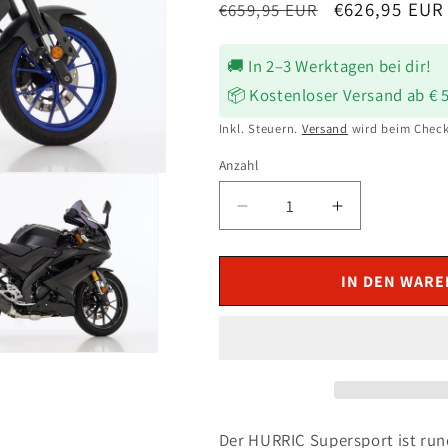
Normaler
Verkaufsprei
€626,95 EUR
€659,95 EUR
Preis
🚚 In 2–3 Werktagen bei dir!
📦 Kostenloser Versand ab € 
Inkl. Steuern.
Versand
wird beim Check
Anzahl
Verringere
Erhöhe
die
die
Menge
Menge
für
für
IN DEN WAR
HURRIC
HURRIC
Supersport
Supersport
Auspuff
Auspuff
Carbon
Carbon
passend
passend
für
für
Yamaha
Yamaha
Der HURRIC Supersport ist run