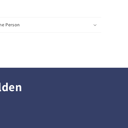
che Person
lden