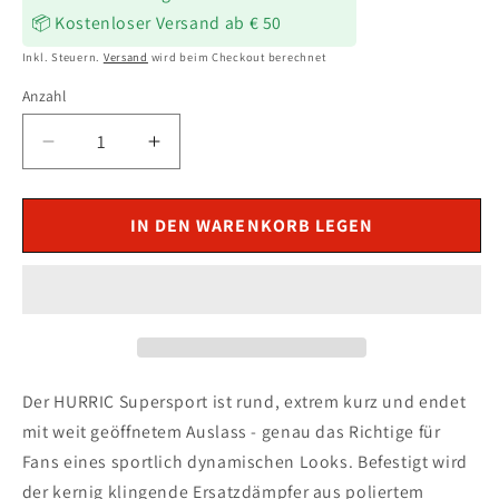
📦 Kostenloser Versand ab € 50
Inkl. Steuern.
Versand
wird beim Checkout berechnet
Anzahl
Verringere
Erhöhe
die
die
Menge
Menge
für
für
IN DEN WARENKORB LEGEN
HURRIC
HURRIC
Supersport
Supersport
Auspuff
Auspuff
silber
silber
passend
passend
für
für
Husqvarna
Husqvarna
Der HURRIC Supersport ist rund, extrem kurz und endet
Svartpilen
Svartpilen
mit weit geöffnetem Auslass - genau das Richtige für
125
125
Fans eines sportlich dynamischen Looks. Befestigt wird
2021-
2021-
der kernig klingende Ersatzdämpfer aus poliertem
2023
2023