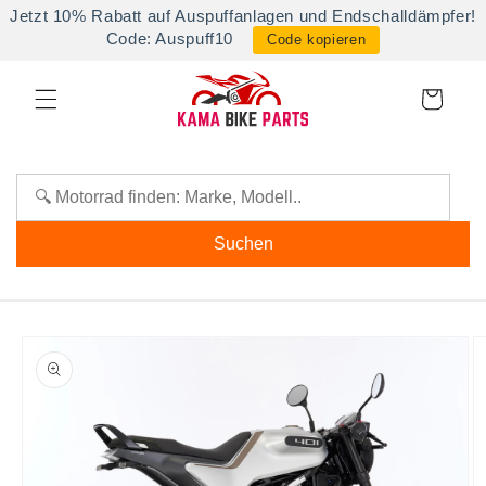
Direkt
Jetzt 10% Rabatt auf Auspuffanlagen und Endschalldämpfer!
zum
Code: Auspuff10
Code kopieren
Inhalt
Warenkorb
Suchen
oduktinformationen
ringen