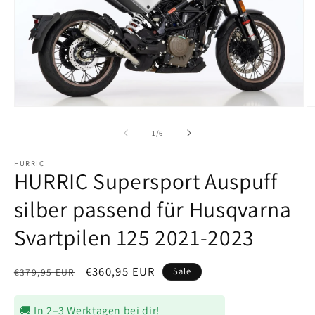
Medien
M
1
2
in
in
von
1
/
6
Modal
M
öffnen
ö
HURRIC
HURRIC Supersport Auspuff
silber passend für Husqvarna
Svartpilen 125 2021-2023
Normaler
Verkaufspreis
€360,95 EUR
Sale
€379,95 EUR
Preis
🚚 In 2–3 Werktagen bei dir!