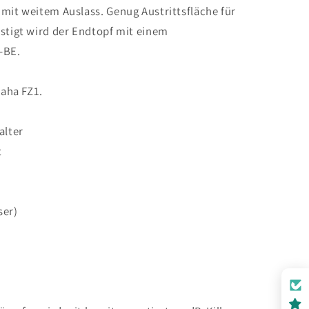
mit weitem Auslass. Genug Austrittsfläche für
stigt wird der Endtopf mit einem
-BE.
maha FZ1.
alter
t
ser)