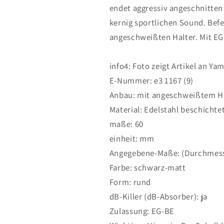
Yamaha
Yamaha
endet aggressiv angeschnitten 
FZ1
FZ1
kernig sportlichen Sound. Befe
Fazer
Fazer
angeschweißten Halter. Mit EG
2006-
2006-
2015
2015
info4: Foto zeigt Artikel an Ya
E-Nummer: e3 1167 (9)
Anbau: mit angeschweißtem H
Material: Edelstahl beschichte
maße: 60
einheit: mm
Angegebene-Maße: (Durchmes
Farbe: schwarz-matt
Form: rund
dB-Killer (dB-Absorber): ja
Zulassung: EG-BE