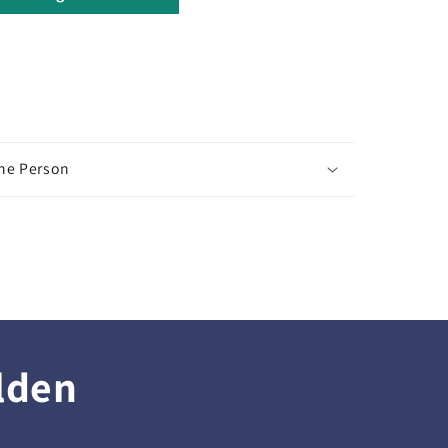
che Person
lden