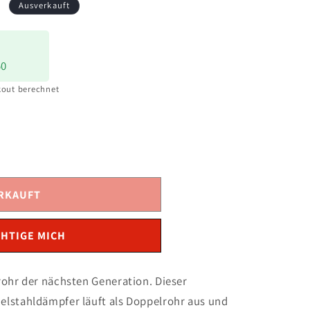
s
Ausverkauft
50
out berechnet
RKAUFT
HTIGE MICH
rohr der nächsten Generation. Dieser
lstahldämpfer läuft als Doppelrohr aus und