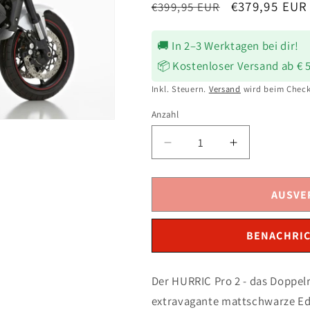
Normaler
Verkaufsprei
€379,95 EUR
€399,95 EUR
Preis
🚚 In 2–3 Werktagen bei dir!
📦 Kostenloser Versand ab € 
Inkl. Steuern.
Versand
wird beim Check
Anzahl
Verringere
Erhöhe
die
die
Menge
Menge
für
für
AUSVE
HURRIC
HURRIC
Pro
Pro
BENACHRIC
2
2
Auspuff
Auspuff
schwarz
schwarz
Der HURRIC Pro 2 - das Doppel
passend
passend
extravagante mattschwarze Ede
für
für