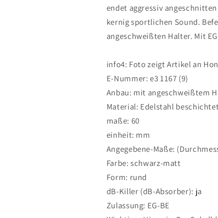
Honda
Honda
endet aggressiv angeschnitten 
CB500X
CB500X
kernig sportlichen Sound. Befe
2013-
2013-
angeschweißten Halter. Mit EG
2016
2016
info4: Foto zeigt Artikel an H
E-Nummer: e3 1167 (9)
Anbau: mit angeschweißtem H
Material: Edelstahl beschichte
maße: 60
einheit: mm
Angegebene-Maße: (Durchmes
Farbe: schwarz-matt
Form: rund
dB-Killer (dB-Absorber): ja
Zulassung: EG-BE