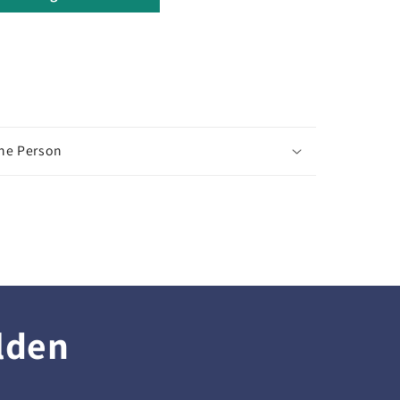
che Person
lden