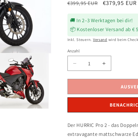
Normaler
Verkaufsprei
€379,95 EUR
€399,95 EUR
Preis
🚚 In 2–3 Werktagen bei dir!
📦 Kostenloser Versand ab € 
Inkl. Steuern.
Versand
wird beim Check
Anzahl
Verringere
Erhöhe
die
die
Menge
Menge
für
für
AUSVE
HURRIC
HURRIC
Pro
Pro
BENACHRIC
2
2
Auspuff
Auspuff
schwarz
schwarz
Der HURRIC Pro 2 - das Doppel
passend
passend
extravagante mattschwarze Ede
für
für