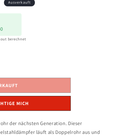
s
Ausverkauft
50
out berechnet
RKAUFT
HTIGE MICH
rohr der nächsten Generation. Dieser
lstahldämpfer läuft als Doppelrohr aus und