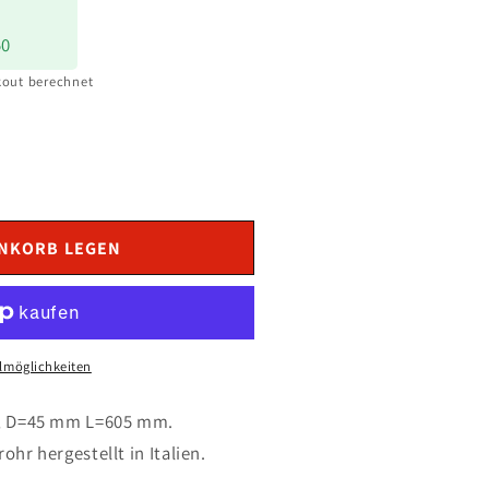
50
out berechnet
ENKORB LEGEN
ohr
lmöglichkeiten
7, D=45 mm L=605 mm.
hr hergestellt in Italien.