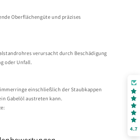
ende Oberflächengüte und präzises
nalstandrohres verursacht durch Beschädigung
ag oder Unfall.
lsimmerringe einschließlich der Staubkappen
in Gabelöl austreten kann.
e:
4.7
denbewertungen