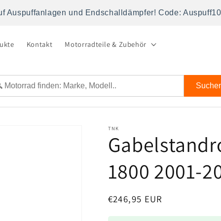
uf Auspuffanlagen und Endschalldämpfer! Code: Auspuff1
dukte
Kontakt
Motorradteile & Zubehör
Suche
TNK
Gabelstandr
1800 2001-2
Normaler
€246,95 EUR
Preis