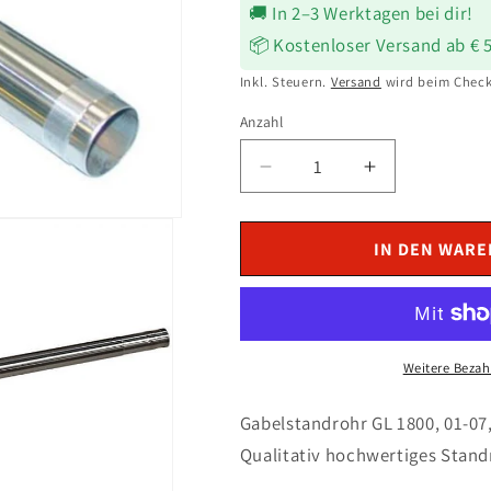
🚚 In 2–3 Werktagen bei dir!
📦 Kostenloser Versand ab € 
Inkl. Steuern.
Versand
wird beim Check
Anzahl
Verringere
Erhöhe
die
die
Menge
Menge
für
für
IN DEN WAR
Gabelstandrohr
Gabelstandr
passend
passend
für
für
GL
GL
1800
1800
Weitere Bezah
2001-
2001-
2007
2007
Gabelstandrohr GL 1800, 01-0
Qualitativ hochwertiges Standro