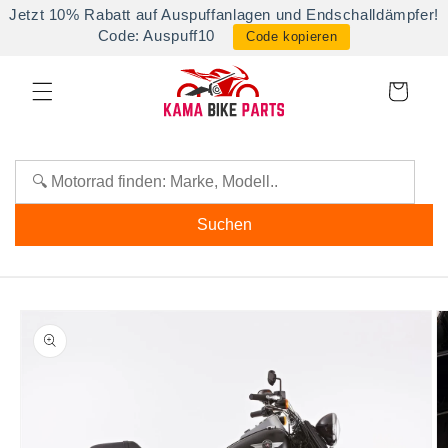
Direkt
Jetzt 10% Rabatt auf Auspuffanlagen und Endschalldämpfer!
zum
Code: Auspuff10
Code kopieren
Inhalt
Warenkorb
Suchen
oduktinformationen
ringen