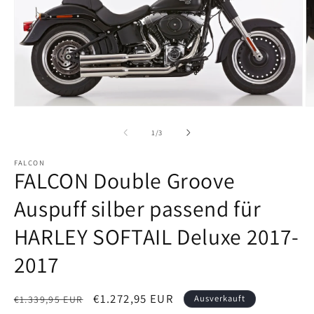
Medien
M
1
2
in
in
von
1
/
3
Modal
M
öffnen
ö
FALCON
FALCON Double Groove
Auspuff silber passend für
HARLEY SOFTAIL Deluxe 2017-
2017
Normaler
Verkaufspreis
€1.272,95 EUR
Ausverkauft
€1.339,95 EUR