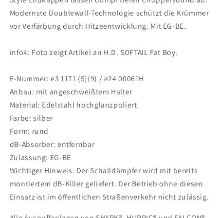
Deluxe
Deluxe
Modernste Doublewall-Technologie schützt die Krümmer
2017-
2017-
vor Verfärbung durch Hitzeentwicklung. Mit EG-BE.
2017
2017
info4: Foto zeigt Artikel an H.D. SOFTAIL Fat Boy.
E-Nummer: e3 1171 (5)(9) / e24 00061H
Anbau: mit angeschweißtem Halter
Material: Edelstahl hochglanzpoliert
Farbe: silber
Form: rund
dB-Absorber: entfernbar
Zulassung: EG-BE
Wichtiger Hinweis: Der Schalldämpfer wird mit bereits
montiertem dB-Killer geliefert. Der Betrieb ohne diesen
Einsatz ist im öffentlichen Straßenverkehr nicht zulässig.
Alle Auspuffanlagen von SHARK®, HURRIC® und FALCON®