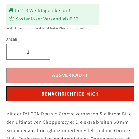
Preis
🚚 In 2–3 Werktagen bei dir!
📦 Kostenloser Versand ab € 50
Inkl. Steuern.
Versand
wird beim Checkout berechnet
Anzahl
Verringere
Erhöhe
die
die
Menge
Menge
für
für
AUSVERKAUFT
FALCON
FALCON
Double
Double
BENACHRICHTIGE MICH
Groove
Groove
Auspuff
Auspuff
silber
silber
Mit der FALCON Double Groove verpassen Sie Ihrem Bike
passend
passend
den ultimativen Chopperstyle: Die extra breiten 60 mm
für
für
HARLEY
HARLEY
Krümmer aus hochglanzpoliertem Edelstahl mit Groove
SOFTAIL
SOFTAIL
Style Endkappen lassen dumpf tiefen Choppersound ab.