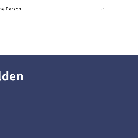
che Person
lden