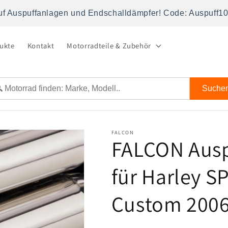
uf Auspuffanlagen und Endschalldämpfer! Code: Auspuff1
dukte
Kontakt
Motorradteile & Zubehör
Suche
FALCON
FALCON Ausp
für Harley 
Custom 2006