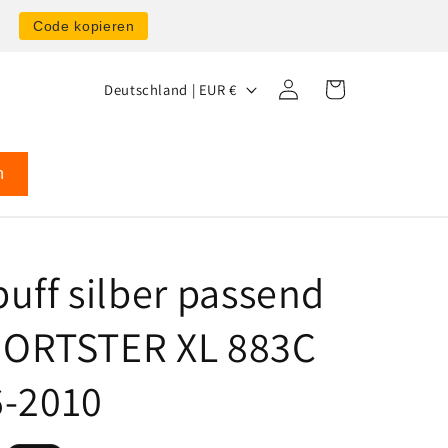
0
Code kopieren
L
Einloggen
Warenkorb
Deutschland | EUR €
a
n
d
n
/
R
e
uff silber passend
g
SPORTSTER XL 883C
i
o
-2010
n