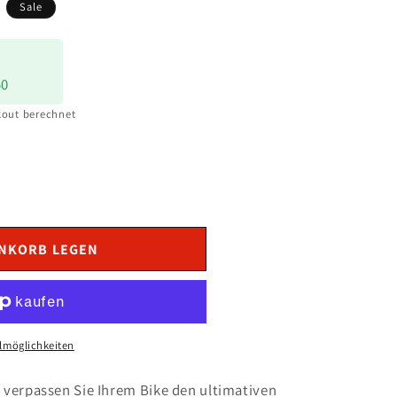
s
Sale
50
out berechnet
ENKORB LEGEN
lmöglichkeiten
R
verpassen Sie Ihrem Bike den ultimativen