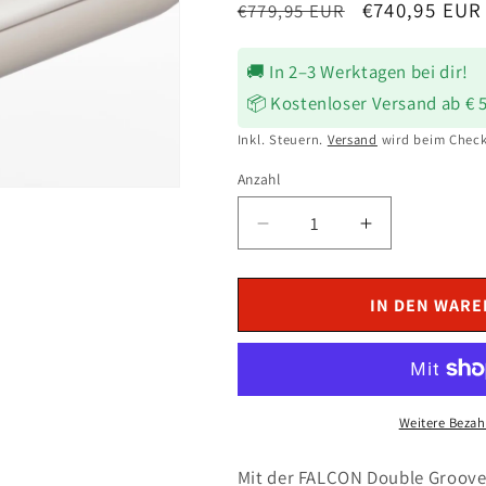
Normaler
Verkaufsprei
€740,95 EUR
€779,95 EUR
Preis
🚚 In 2–3 Werktagen bei dir!
📦 Kostenloser Versand ab € 
Inkl. Steuern.
Versand
wird beim Check
Anzahl
Verringere
Erhöhe
die
die
Menge
Menge
für
für
IN DEN WAR
FALCON
FALCON
Auspuff
Auspuff
silber
silber
passend
passend
für
für
Weitere Bezah
Harley
Harley
SPORTSTER
SPORTSTE
Mit der FALCON Double Groove 