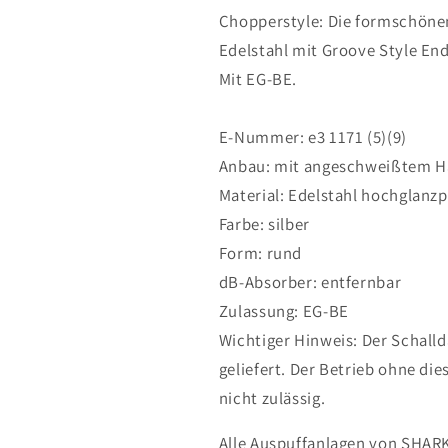
XL
XL
Chopperstyle: Die formschöne
883C
883C
Edelstahl mit Groove Style En
Custom
Custom
2006-
2006-
Mit EG-BE.
2010
2010
E-Nummer: e3 1171 (5)(9)
Anbau: mit angeschweißtem H
Material: Edelstahl hochglanzp
Farbe: silber
Form: rund
dB-Absorber: entfernbar
Zulassung: EG-BE
Wichtiger Hinweis: Der Schall
geliefert. Der Betrieb ohne di
nicht zulässig.
Alle Auspuffanlagen von SHAR