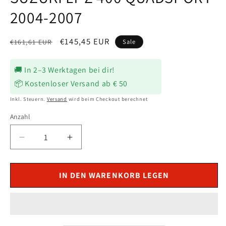
2004-2007
Normaler
Verkaufspreis
€145,45 EUR
Sale
€161,61 EUR
Preis
🚚 In 2–3 Werktagen bei dir!
📦 Kostenloser Versand ab € 50
Inkl. Steuern.
Versand
wird beim Checkout berechnet
Anzahl
Verringere
Erhöhe
die
die
Menge
Menge
für
für
IN DEN WARENKORB LEGEN
CDI
CDI
Zündeinheit
Zündeinheit
passend
passend
für
für