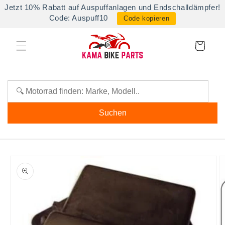
Direkt
Jetzt 10% Rabatt auf Auspuffanlagen und Endschalldämpfer!
zum
Code: Auspuff10
Code kopieren
Inhalt
Warenkorb
Suchen
oduktinformationen
ringen