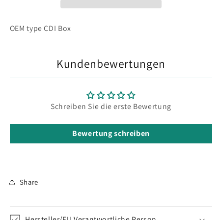
SUZUKI
SUZUKI
LT-
LT-
Z
Z
OEM type CDI Box
400
400
QUADSPORT
QUADSPORT
2004-
2004-
Kundenbewertungen
2007
2007
Schreiben Sie die erste Bewertung
Bewertung schreiben
Share
Hersteller/EU Verantwortliche Person